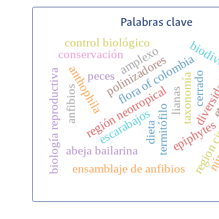
Palabras clave
control biológico
biodiv
amplexo
conservación
flora of colombia
polinizadores
anthophila
biología reproductiva
peces
cerrado
taxonomía
diversi
et
región neotropical
anfibios
lianas
region c
núm
termitófilo
escarabajos
epiphytes
dieta
abeja bailarina
ensamblaje de anfibios