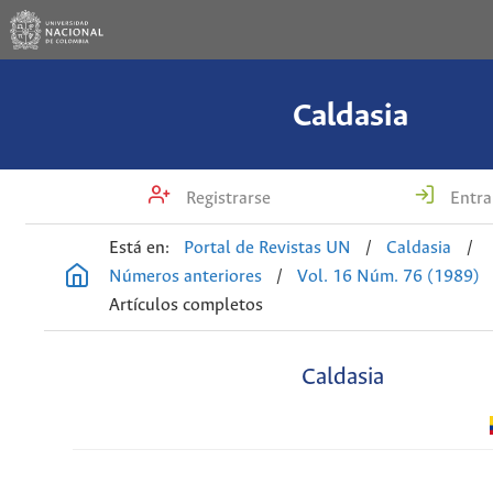
Caldasia
Registrarse
Entra
Está en:
Portal de Revistas UN
/
Caldasia
/
Números anteriores
/
Vol. 16 Núm. 76 (1989)
Artículos completos
Caldasia