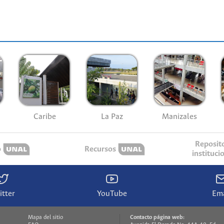
Caribe
La Paz
Manizales
Reposit
o
Recursos
instituci
itter
YouTube
Ema
Mapa del sitio
Contacto página web: