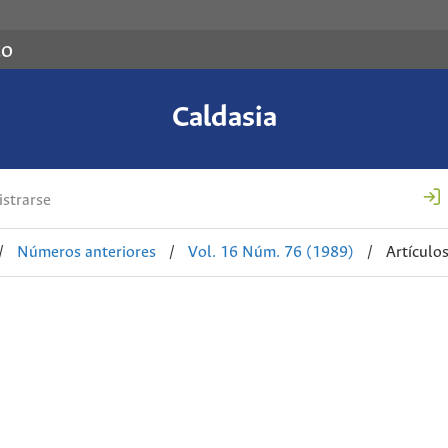
co
Caldasia
strarse
/
Números anteriores
/
Vol. 16 Núm. 76 (1989)
/
Artículo