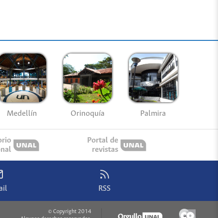
Medellín
Palmira
Orinoquía
orio
Portal de
onal
revistas
il
RSS
© Copyright 2014