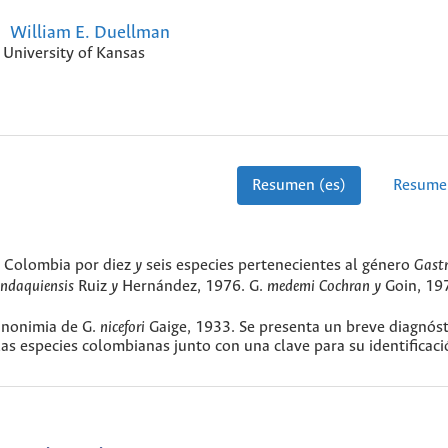
William E. Duellman
University of Kansas
Resumen (es)
Resume
n Colombia por diez
y
seis especies pertenecientes al género
Gastr
ndaquiensis
Ruiz
y
Hernández, 1976. G.
medemi Cochran y
Goin, 197
sinonimia de G.
nicefori
Gaige, 1933. Se presenta un breve diagnós
as especies colombianas junto con una clave para su identificaci