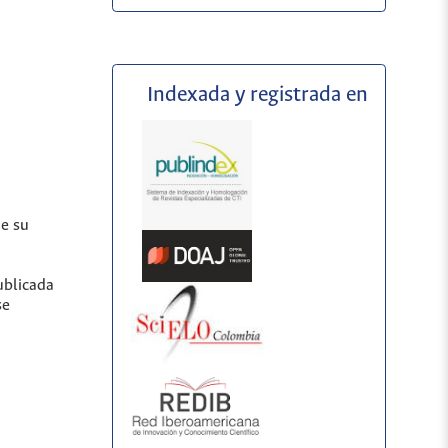
Indexada y registrada en
de su
ublicada
se