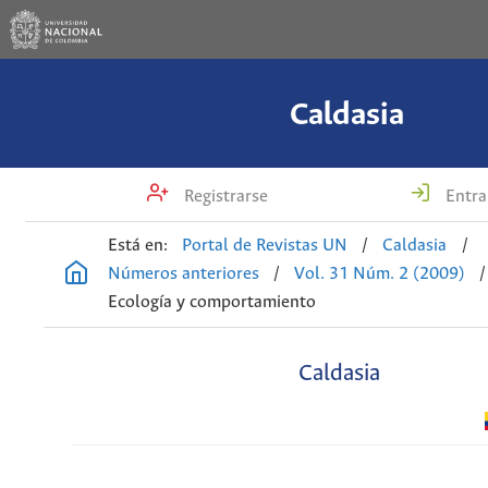
Caldasia
Registrarse
Entra
Está en:
Portal de Revistas UN
/
Caldasia
/
Números anteriores
/
Vol. 31 Núm. 2 (2009)
/
Ecología y comportamiento
Caldasia