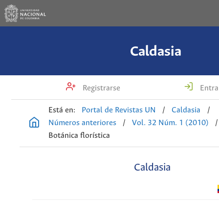
Caldasia
Registrarse
Entra
Está en:
Portal de Revistas UN
/
Caldasia
/
Números anteriores
/
Vol. 32 Núm. 1 (2010)
/
Botánica florística
Caldasia