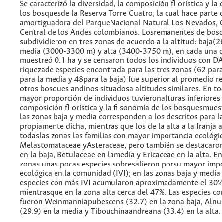
Se caracterizó la diversidad, la composición fl orística y la
los bosquesde la Reserva Torre Cuatro, la cual hace parte 
amortiguadora del ParqueNacional Natural Los Nevados, C
Central de los Andes colombianos. Losremanentes de bos
subdividieron en tres zonas de acuerdo a la altitud: baja
media (3000-3300 m) y alta (3400-3750 m), en cada una d
muestreó 0.1 ha y se censaron todos los individuos con DA
riquezade especies encontrada para las tres zonas (62 para
para la media y 48para la baja) fue superior al promedio r
otros bosques andinos situadosa altitudes similares. En to
mayor proporción de individuos tuvieronalturas inferiores 
composición fl orística y la fi sonomía de los bosquesmues
las zonas baja y media corresponden a los descritos para l
propiamente dicha, mientras que los de la alta a la franja 
todaslas zonas las familias con mayor importancia ecológi
Melastomataceae yAsteraceae, pero también se destacaro
en la baja, Betulaceae en lamedia y Ericaceae en la alta. En
zonas unas pocas especies sobresalieron porsu mayor imp
ecológica en la comunidad (IVI); en las zonas baja y media
especies con más IVI acumularon aproximadamente el 30%
mientrasque en la zona alta cerca del 47%. Las especies co
fueron Weinmanniapubescens (32.7) en la zona baja, Alnu
(29.9) en la media y Tibouchinaandreana (33.4) en la alta.