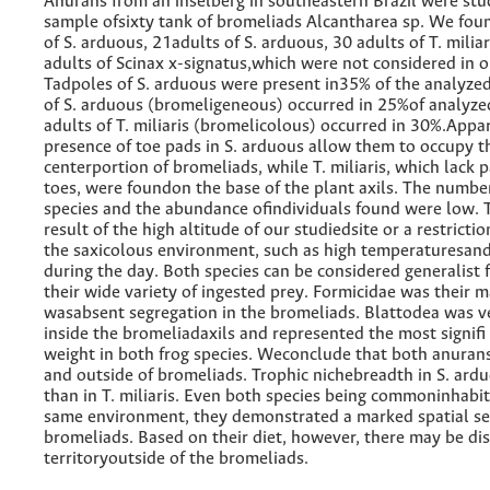
Anurans from an inselberg in southeastern Brazil were stu
sample ofsixty tank of bromeliads Alcantharea sp. We fou
of S. arduous, 21adults of S. arduous, 30 adults of T. milia
adults of Scinax x-signatus,which were not considered in o
Tadpoles of S. arduous were present in35% of the analyzed
of S. arduous (bromeligeneous) occurred in 25%of analyzed
adults of T. miliaris (bromelicolous) occurred in 30%.Appa
presence of toe pads in S. arduous allow them to occupy t
centerportion of bromeliads, while T. miliaris, which lack 
toes, were foundon the base of the plant axils. The numbe
species and the abundance ofindividuals found were low. 
result of the high altitude of our studiedsite or a restrict
the saxicolous environment, such as high temperaturesan
during the day. Both species can be considered generalist 
their wide variety of ingested prey. Formicidae was their 
wasabsent segregation in the bromeliads. Blattodea was
inside the bromeliadaxils and represented the most signifi
weight in both frog species. Weconclude that both anurans
and outside of bromeliads. Trophic nichebreadth in S. ard
than in T. miliaris. Even both species being commoninhabit
same environment, they demonstrated a marked spatial se
bromeliads. Based on their diet, however, there may be dis
territoryoutside of the bromeliads.