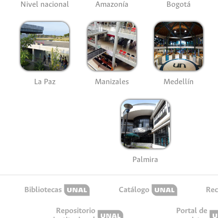
Nivel nacional
Amazonía
Bogotá
La Paz
Manizales
Medellín
Palmira
Bibliotecas
Catálogo
Rec
Repositorio
Portal de