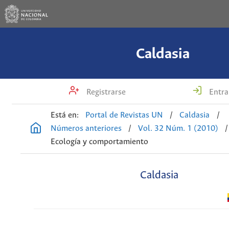
Caldasia
Registrarse
Entra
Está en:
Portal de Revistas UN
/
Caldasia
/
Números anteriores
/
Vol. 32 Núm. 1 (2010)
/
Ecología y comportamiento
Caldasia