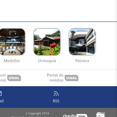
Medellín
Palmira
Orinoquía
orio
Portal de
onal
revistas
il
RSS
© Copyright 2014