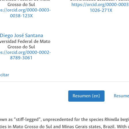
Grosso do Sul
https://orcid.org/0000-0003
ps://orcid.org/0000-0003-
1026-271X
0038-123X
Diego José Santana
versidad Federal de Mato
Grosso do Sul
ps://orcid.org/0000-0002-
8789-3061
citar
Resumen (en)
Resume
wn as “stiff-legged”, unprecedented for the species
Rhinella bergi
ities in Mato Grosso do Sul and Minas Gerais states, Brazil. With 