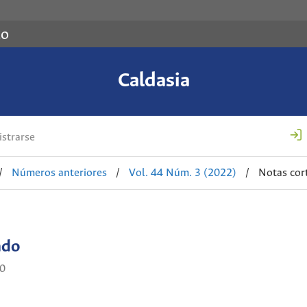
co
Caldasia
strarse
/
Números anteriores
/
Vol. 44 Núm. 3 (2022)
/
Notas cor
ado
0