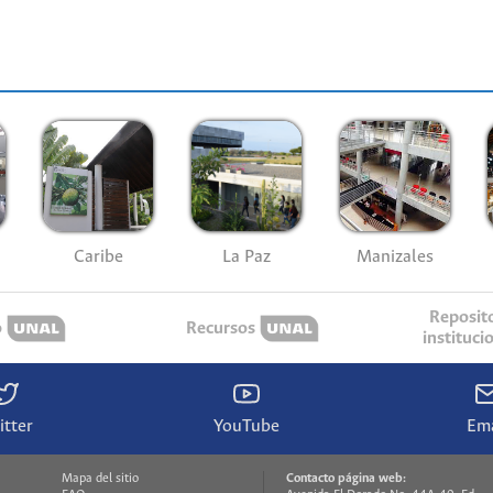
Caribe
La Paz
Manizales
Reposit
o
Recursos
instituci
itter
YouTube
Ema
Mapa del sitio
Contacto página web: