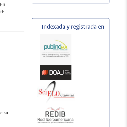
bit
ath
Indexada y registrada en
de su