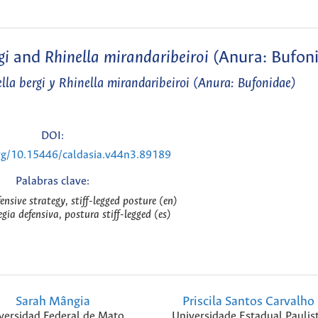
gi
and
Rhinella mirandaribeiroi
(Anura: Bufon
lla bergi
y
Rhinella mirandaribeiroi
(Anura: Bufonidae)
DOI:
org/10.15446/caldasia.v44n3.89189
Palabras clave:
nsive strategy, stiff-legged posture (en)
egia defensiva, postura stiff-legged (es)
Sarah Mângia
Priscila Santos Carvalho
versidad Federal de Mato
Universidade Estadual Paulis