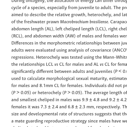
During ontogeny, the allocation of energy can differ throug
cycle of a species, especially from juvenile to adult. The p
aimed to describe the relative growth, heterochely, and lat
of the freshwater prawn
Macrobrachium brasiliense
. Carapac
abdomen length (AL), left cheliped length (LCL), right che
(RCL), and abdomen width (AW) of males and females we
Differences in the morphometric relationships between ju
adults were evaluated using analysis of covariance (ANCO
regressions. Heterochely was tested using the Mann-Whitn
the relationships LCL
vs
CL for males and AL
vs
CL for fema
significantly different between adults and juveniles (
P
< 0.
used to calculate morphological sexual maturity, estimat
for males and 8.1mm CL for females. Individuals did not pr
(
P
> 0.05) or heterochely (
P
> 0.05). The average length of
and smallest cheliped in males was 9.9 ± 4.8 and 9.2 ± 4.
females it was 7.3 ± 2.4 and 6.8 ± 2.3 mm, respectively. Th
size and developmental rate of structures suggests that th
a mate guarding reproductive strategy since males have w