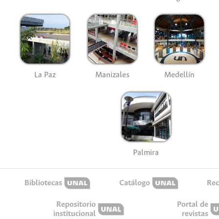
La Paz
Manizales
Medellín
Palmira
Bibliotecas
Catálogo
Rec
Repositorio
Portal de
institucional
revistas