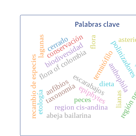
Palabras clave
conservación
cerrado
lagunas
flora
aster
polinizador
biodiversidad
a
flora of colombia
termitófilo
recambio de especies
anthophila
región ne
escarabajos
anfibios
dieta
taxonomía
epiphytes
etología
lianas
peces
region cis-andina
abeja bailarina