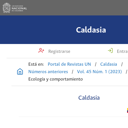
Caldasia
Registrarse
Entra
Está en:
Portal de Revistas UN
/
Caldasia
/
Números anteriores
/
Vol. 45 Núm. 1 (2023)
/
Ecología y comportamiento
Caldasia