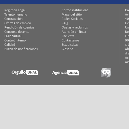
Régimen Legal
Correo institucional
Co
Talento humano
Mapa del sitio
Av
Contratación
Redes Sociales
40
Ofertas de empleo
FAQ
He
Rendición de cuentas
Quejas y reclamos
Un
Concurso docente
Atención en línea
Bo
Pago Virtual
Encuesta
(+
Control interno
Contáctenos
00
Calidad
Estadísticas
© 
Buzón de notificaciones
Glosario
Al
di
Ac
Ac