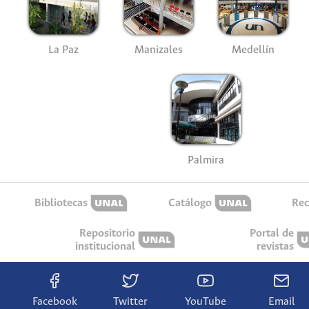
La Paz
Manizales
Medellín
Palmira
Bibliotecas
Catálogo
Rec
Repositorio
Portal de
institucional
revistas
Facebook
Twitter
YouTube
Email