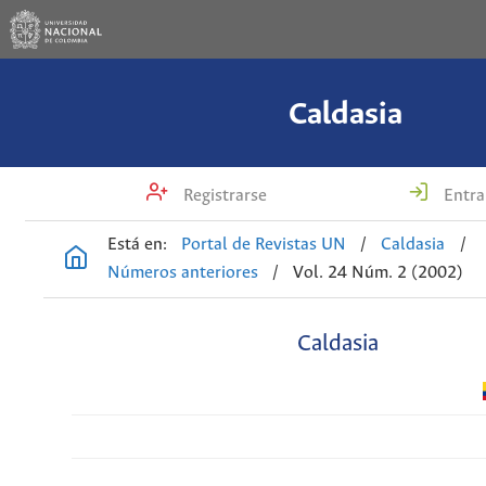
Caldasia
Registrarse
Entra
Está en:
Portal de Revistas UN
/
Caldasia
/
Números anteriores
/
Vol. 24 Núm. 2 (2002)
Caldasia