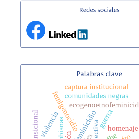
Redes sociales
Palabras clave
captura institucional
femigenocidio
comunidades negras
ecogenoetnofeminicid
guerra
feminicidio
violencia
colectiva
homenaje