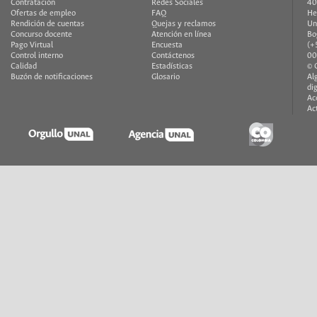
Contratación
Redes Sociales
40
Ofertas de empleo
FAQ
He
Rendición de cuentas
Quejas y reclamos
Un
Concurso docente
Atención en línea
Bo
Pago Virtual
Encuesta
(+
Control interno
Contáctenos
00
Calidad
Estadísticas
© 
Buzón de notificaciones
Glosario
Al
di
Ac
Ac