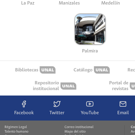
La Paz
Manizales
Medellín
Palmira
Bibliotecas
Catálogo
Rec
Repositorio
Portal de
institucional
revistas
Facebook
Twitter
YouTube
Email
Régimen Legal
Correo institucional
Co
Talento humano
Mapa del sitio
Av