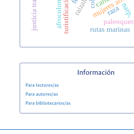
justicia transicional
afrocolombianas
turistificación
caribe
raizales
mujeres afro
narp
raza
palenquer
rutas marinas
Información
Para lectores/as
Para autores/as
Para bibliotecarios/as