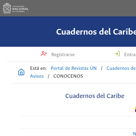
Cuadernos del Carib
Registrarse
Entra
Está en:
Portal de Revistas UN
/
Cuadernos de
Avisos
/
CONOCENOS
Cuadernos del Caribe
N