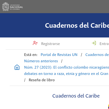
Cuadernos del Carib
Registrarse
Entra
Está en:
Portal de Revistas UN
/
Cuadernos de
Números anteriores
/
Núm. 27 (2023): El conflicto colombo nicaragüens
debates en torno a raza, etnia y género en el Gran
/
Reseña de libro
Cuadernos del Caribe