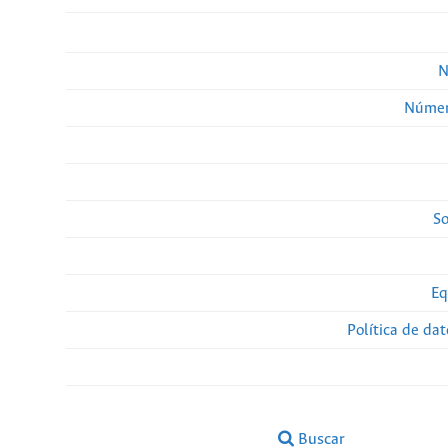
N
Númer
So
Eq
Política de da
Buscar