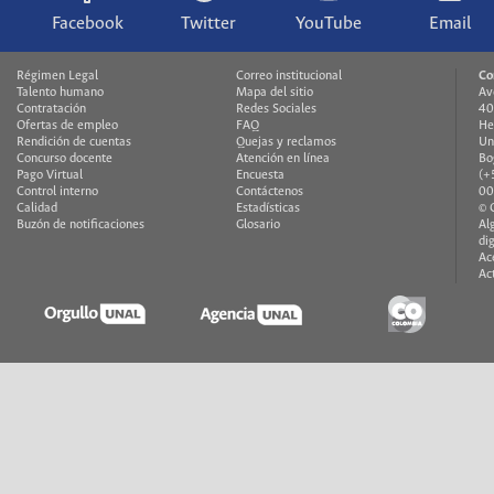
Facebook
Twitter
YouTube
Email
Régimen Legal
Correo institucional
Co
Talento humano
Mapa del sitio
Av
Contratación
Redes Sociales
40
Ofertas de empleo
FAQ
He
Rendición de cuentas
Quejas y reclamos
Un
Concurso docente
Atención en línea
Bo
Pago Virtual
Encuesta
(+
Control interno
Contáctenos
00
Calidad
Estadísticas
© 
Buzón de notificaciones
Glosario
Al
di
Ac
Ac