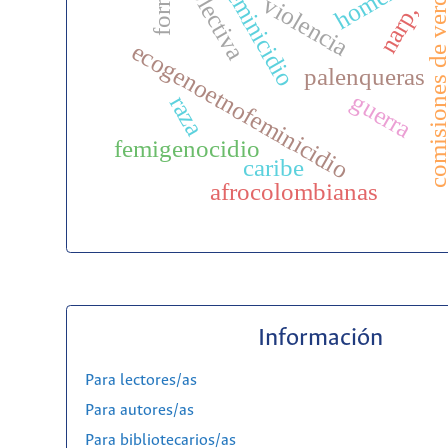
comisiones de ver
colectiva
feminicidio
violencia
narp,
s
ecogenoetnofeminicidio
palenqueras
guerra
raza
femigenocidio
caribe
afrocolombianas
Información
Para lectores/as
Para autores/as
Para bibliotecarios/as