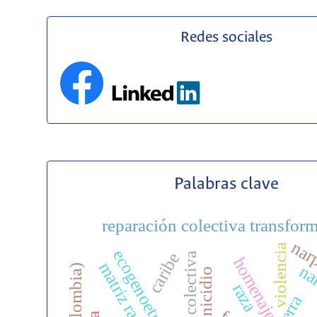
Redes sociales
Palabras clave
reparación colectiva transfor
nar
violencia
caribe
colectiva
homenaje
nar
feminicidio
raza
guerra