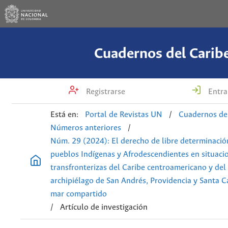
Cuadernos del Carib
Registrarse
Entra
Está en:
Portal de Revistas UN
/
Cuadernos de
Números anteriores
/
Núm. 29 (2024): El derecho de libre determinació
pueblos Indígenas y Afrodescendientes en situaci
transfronterizas del Caribe centroamericano y del
archipiélago de San Andrés, Providencia y Santa C
mar compartido
/
Artículo de investigación