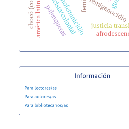
ecogenoetnofeminicidio
matriz racista/colonial
chocó (colombia)
femigenocidio
américa latina
palenqueras
justicia trans
afrodescen
Información
Para lectores/as
Para autores/as
Para bibliotecarios/as