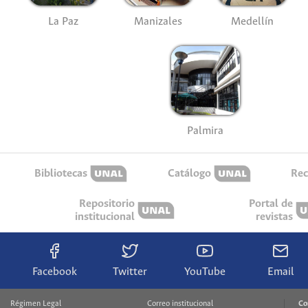
La Paz
Manizales
Medellín
Palmira
Bibliotecas
Catálogo
Rec
Repositorio
Portal de
institucional
revistas
Facebook
Twitter
YouTube
Email
Régimen Legal
Correo institucional
Co