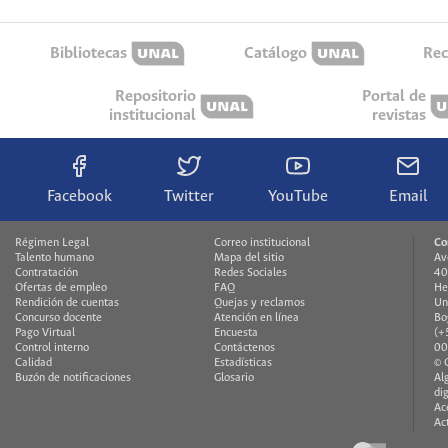
Bibliotecas
Catálogo
Rec
Repositorio
Portal de
institucional
revistas
Facebook
Twitter
YouTube
Email
Régimen Legal
Correo institucional
Co
Talento humano
Mapa del sitio
Av
Contratación
Redes Sociales
40
Ofertas de empleo
FAQ
He
Rendición de cuentas
Quejas y reclamos
Un
Concurso docente
Atención en línea
Bo
Pago Virtual
Encuesta
(+
Control interno
Contáctenos
00
Calidad
Estadísticas
© 
Buzón de notificaciones
Glosario
Al
di
Ac
Ac