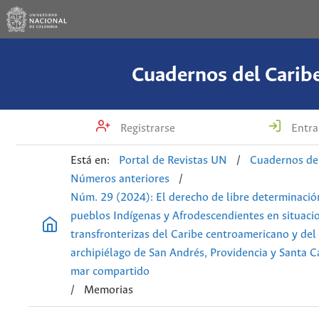
Cuadernos del Carib
Registrarse
Entra
Está en:
Portal de Revistas UN
/
Cuadernos de
Números anteriores
/
Núm. 29 (2024): El derecho de libre determinació
pueblos Indígenas y Afrodescendientes en situaci
transfronterizas del Caribe centroamericano y del
archipiélago de San Andrés, Providencia y Santa C
mar compartido
/
Memorias