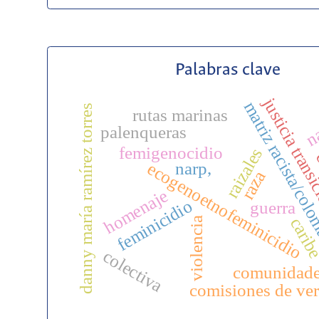
Palabras clave
justicia trans
na
matriz racista/col
danny maría ramírez torres
rutas marinas
palenqueras
femigenocidio
raizales
c
ecogenoetnofeminicidio
narp,
raza
homenaje
feminicidio
guerra
carib
violencia
colectiva
comunidade
comisiones de ve