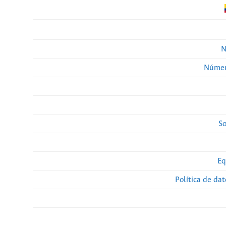
N
Númer
So
Eq
Política de da