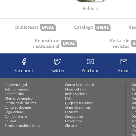
Palmira
Bibliotecas
Catálogo
Rec
Repositorio
Portal de
institucional
revistas
Facebook
Twitter
YouTube
Email
Régimen Legal
Correo institucional
Co
Talento humano
Mapa del sitio
Av
Contratación
Redes Sociales
40
Ofertas de empleo
FAQ
He
Rendición de cuentas
Quejas y reclamos
Un
Concurso docente
Atención en línea
Bo
Pago Virtual
Encuesta
(+
Control interno
Contáctenos
00
Calidad
Estadísticas
© 
Buzón de notificaciones
Glosario
Al
di
Ac