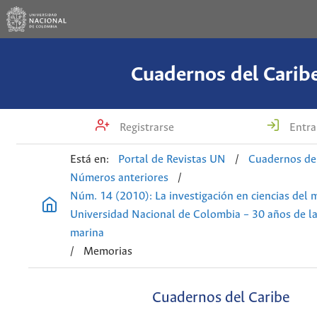
Cuadernos del Carib
Registrarse
Entra
Está en:
Portal de Revistas UN
/
Cuadernos de
Números anteriores
/
Núm. 14 (2010): La investigación en ciencias del 
Universidad Nacional de Colombia – 30 años de la
marina
/
Memorias
Cuadernos del Caribe