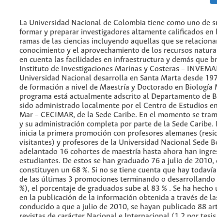
La Universidad Nacional de Colombia tiene como uno de su
formar y preparar investigadores altamente calificados en 
ramas de las ciencias incluyendo aquellas que se relaciona
conocimiento y el aprovechamiento de los recursos natura
en cuenta las facilidades en infraestructura y demás que br
Instituto de Investigaciones Marinas y Costeras – INVEMAR
Universidad Nacional desarrolla en Santa Marta desde 1
de formación a nivel de Maestría y Doctorado en Biología 
programa está actualmente adscrito al Departamento de Bi
sido administrado localmente por el Centro de Estudios en
Mar – CECIMAR, de la Sede Caribe. En el momento se trami
y su administración completa por parte de la Sede Caribe.
inicia la primera promoción con profesores alemanes (resi
visitantes) y profesores de la Universidad Nacional Sede B
adelantado 16 cohortes de maestría hasta ahora han ingr
estudiantes. De estos se han graduado 76 a julio de 2010,
constituyen un 68 %. Si no se tiene cuenta que hay todaví
de las últimas 3 promociones terminando o desarrollando 
%), el porcentaje de graduados sube al 83 % . Se ha hecho 
en la publicación de la información obtenida a través de las
conducido a que a julio de 2010, se hayan publicado 88 ar
revistas de carácter Nacional e Internacional (1,2 por tesi