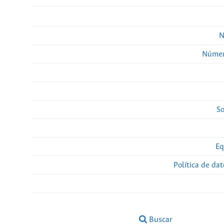
N
Númer
So
Eq
Política de da
Buscar