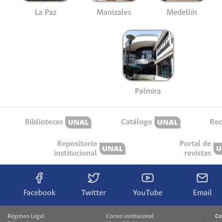
La Paz
Manizales
Medellín
Palmira
Bibliotecas
Catálogo
Rec
Repositorio
Portal de
institucional
revistas
Facebook
Twitter
YouTube
Email
Régimen Legal
Correo institucional
Co