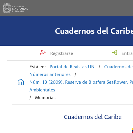
Cuadernos del Carib
Registrarse
Entra
Está en:
Portal de Revistas UN
/
Cuadernos de
Números anteriores
/
Núm. 13 (2009): Reserva de Biosfera Seaflower: 
Ambientales
/
Memorias
Cuadernos del Caribe