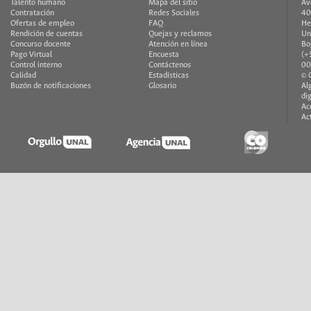
Talento humano
Mapa del sitio
Av
Contratación
Redes Sociales
40
Ofertas de empleo
FAQ
He
Rendición de cuentas
Quejas y reclamos
Un
Concurso docente
Atención en línea
Bo
Pago Virtual
Encuesta
(+
Control interno
Contáctenos
00
Calidad
Estadísticas
© 
Buzón de notificaciones
Glosario
Al
di
Ac
Ac