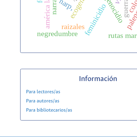
femigenocidio
américa latina
palen
narp,
guerra
feminicidio
raizales
negredumbre
rutas mar
Información
Para lectores/as
Para autores/as
Para bibliotecarios/as