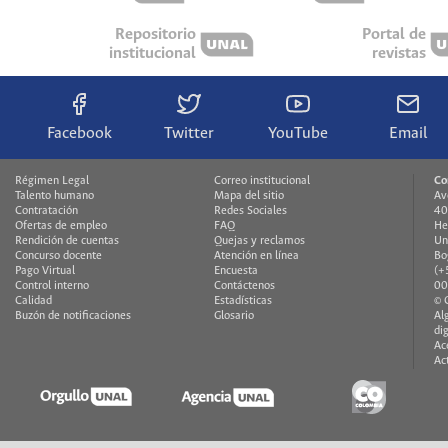
Repositorio
Portal de
institucional
revistas
Facebook
Twitter
YouTube
Email
Régimen Legal
Correo institucional
Co
Talento humano
Mapa del sitio
Av
Contratación
Redes Sociales
40
Ofertas de empleo
FAQ
He
Rendición de cuentas
Quejas y reclamos
Un
Concurso docente
Atención en línea
Bo
Pago Virtual
Encuesta
(+
Control interno
Contáctenos
00
Calidad
Estadísticas
© 
Buzón de notificaciones
Glosario
Al
di
Ac
Ac