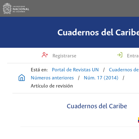
Cuadernos del Carib
Registrarse
Entra
Está en:
Portal de Revistas UN
/
Cuadernos de
Números anteriores
/
Núm. 17 (2014)
/
Artículo de revisión
Cuadernos del Caribe