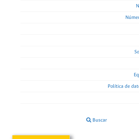
N
Númer
So
Eq
Política de da
Buscar