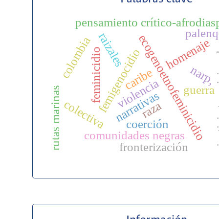
pensamiento crítico-afrodias
palenq
raizales
ecogenoetnofeminicidio
colombia
homenaje
femigenocidio
feminicidio
justici
narp,
caribe
violencia
guerra
rutas marinas
narrativas
colectiva
raza
coerción
comunidades negras
fronterización