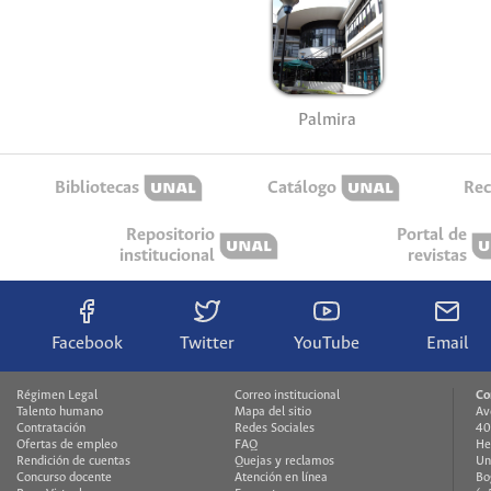
Palmira
Bibliotecas
Catálogo
Rec
Repositorio
Portal de
institucional
revistas
Facebook
Twitter
YouTube
Email
Régimen Legal
Correo institucional
Co
Talento humano
Mapa del sitio
Av
Contratación
Redes Sociales
40
Ofertas de empleo
FAQ
He
Rendición de cuentas
Quejas y reclamos
Un
Concurso docente
Atención en línea
Bo