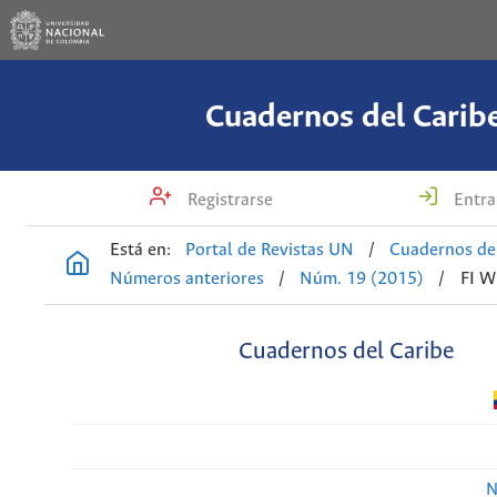
Cuadernos del Carib
Registrarse
Entra
Está en:
Portal de Revistas UN
/
Cuadernos de
Números anteriores
/
Núm. 19 (2015)
/
FI W
Cuadernos del Caribe
N