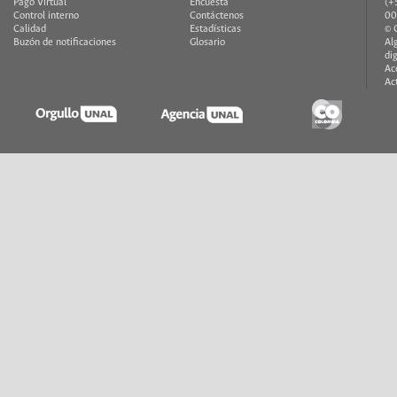
Pago Virtual
Encuesta
(+
Control interno
Contáctenos
00
Calidad
Estadísticas
© 
Buzón de notificaciones
Glosario
Al
di
Ac
Ac