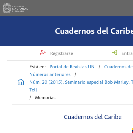
Cuadernos del Carib
Registrarse
Entra
Está en:
Portal de Revistas UN
/
Cuadernos de
Números anteriores
/
Núm. 20 (2015): Seminario especial Bob Marley: 
Tell
/
Memorias
Cuadernos del Caribe