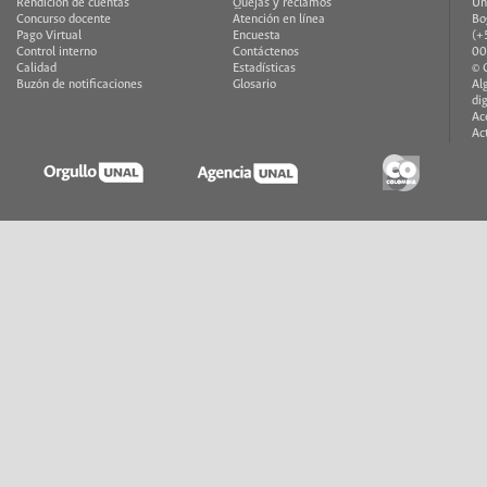
Rendición de cuentas
Quejas y reclamos
Un
Concurso docente
Atención en línea
Bo
Pago Virtual
Encuesta
(+
Control interno
Contáctenos
00
Calidad
Estadísticas
© 
Buzón de notificaciones
Glosario
Al
di
Ac
Ac