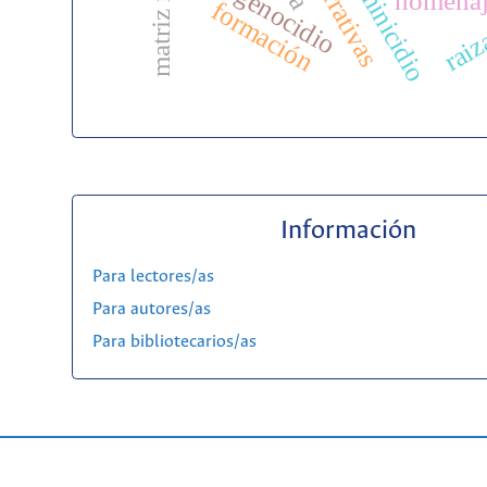
femigenocidio
feminicidio
narrativas
homena
formación
raiz
Información
Para lectores/as
Para autores/as
Para bibliotecarios/as