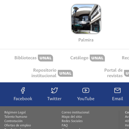
Palmira
Bibliotecas
Catálogo
Rec
Repositorio
Portal de
institucional
revistas
Facebook
Twitter
YouTube
Email
Régimen Legal
Correo institucional
Co
Talento humano
Mapa del sitio
Av
Contratación
Redes Sociales
40
Ofertas de empleo
FAQ
He