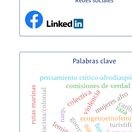
Redes sociales
Palabras clave
pensamiento crítico-afrodiaspó
comisiones de verdad
rutas marinas
matriz racista/colonial
colectiva
violencia
mujeres afro
cari
raza
narp,
ecogenoetnofemi
guerra
turistif