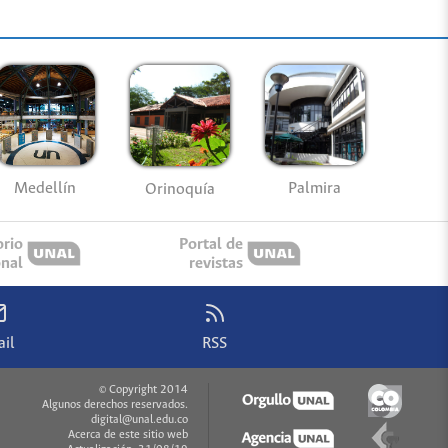
Medellín
Palmira
Orinoquía
orio
Portal de
onal
revistas
il
RSS
© Copyright 2014
Algunos derechos reservados.
digital@unal.edu.co
Acerca de este sitio web