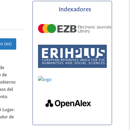
Indexadores
n (es)
 de
o de
gobierno
nos del
ento.
 Lugar:
ador de