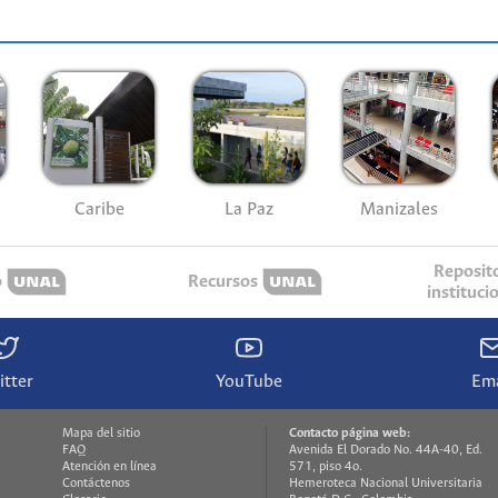
Caribe
La Paz
Manizales
Reposit
o
Recursos
instituci
itter
YouTube
Ema
Mapa del sitio
Contacto página web:
FAQ
Avenida El Dorado No. 44A-40, Ed.
Atención en línea
571, piso 4o.
Contáctenos
Hemeroteca Nacional Universitaria