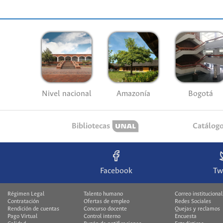
Nivel nacional
Amazonía
Bogotá
Bibliotecas
Catálog
Facebook
Tw
Régimen Legal
Talento humano
Correo institucional
Contratación
Ofertas de empleo
Redes Sociales
Rendición de cuentas
Concurso docente
Quejas y reclamos
Pago Virtual
Control interno
Encuesta