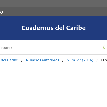
co
Cuadernos del Caribe
strarse
 del Caribe
/
Números anteriores
/
Núm. 22 (2016)
/
FI 