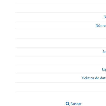
N
Númer
So
Eq
Política de da
Buscar