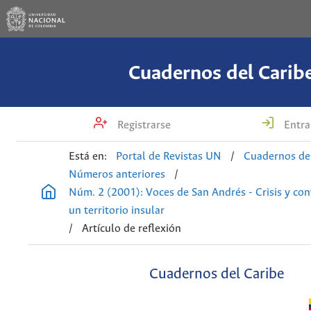
Cuadernos del Carib
Registrarse
Entra
Está en:
Portal de Revistas UN
/
Cuadernos de
Números anteriores
/
Núm. 2 (2001): Voces de San Andrés - Crisis y con
un territorio insular
/
Artículo de reflexión
Cuadernos del Caribe