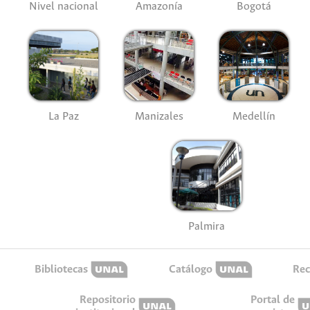
Nivel nacional
Amazonía
Bogotá
La Paz
Manizales
Medellín
Palmira
Bibliotecas
Catálogo
Rec
Repositorio
Portal de