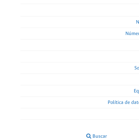
N
Númer
So
Eq
Política de da
Buscar