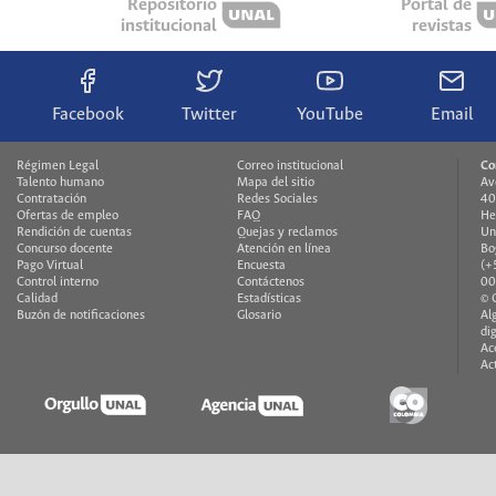
Repositorio
Portal de
institucional
revistas
Facebook
Twitter
YouTube
Email
Régimen Legal
Correo institucional
Co
Talento humano
Mapa del sitio
Av
Contratación
Redes Sociales
40
Ofertas de empleo
FAQ
He
Rendición de cuentas
Quejas y reclamos
Un
Concurso docente
Atención en línea
Bo
Pago Virtual
Encuesta
(+
Control interno
Contáctenos
00
Calidad
Estadísticas
© 
Buzón de notificaciones
Glosario
Al
di
Ac
Ac