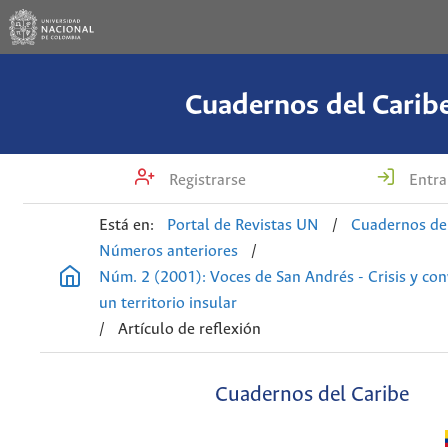
Cuadernos del Carib
Registrarse
Entra
Está en:
Portal de Revistas UN
/
Cuadernos de
Números anteriores
/
Núm. 2 (2001): Voces de San Andrés - Crisis y con
un territorio insular
/
Artículo de reflexión
Cuadernos del Caribe