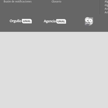
Buzón de notificaciones
Glosario
Al
di
Ac
Ac