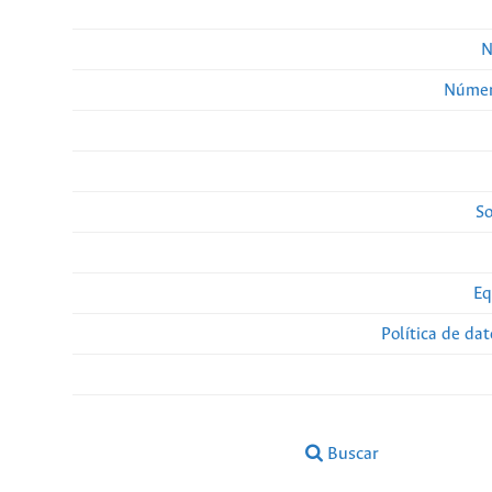
N
Númer
So
Eq
Política de da
Buscar