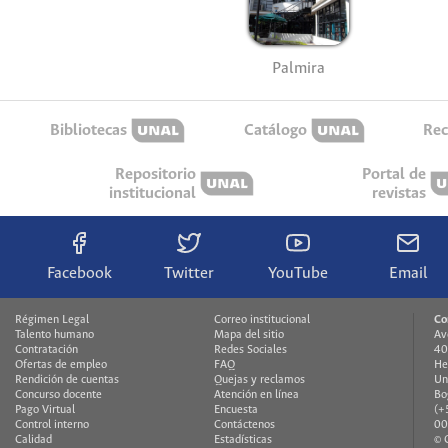
Palmira
Bibliotecas
Catálogo
Rec
Repositorio
Portal de
institucional
revistas
Facebook
Twitter
YouTube
Email
Régimen Legal
Correo institucional
Co
Talento humano
Mapa del sitio
Av
Contratación
Redes Sociales
40
Ofertas de empleo
FAQ
He
Rendición de cuentas
Quejas y reclamos
Un
Concurso docente
Atención en línea
Bo
Pago Virtual
Encuesta
(+
Control interno
Contáctenos
00
Calidad
Estadísticas
© 