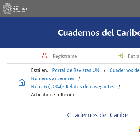
Cuadernos del Carib
Registrarse
Entra
Está en:
Portal de Revistas UN
/
Cuadernos de
Números anteriores
/
Núm. 6 (2004): Relatos de navegantes
/
Artículo de reflexión
Cuadernos del Caribe