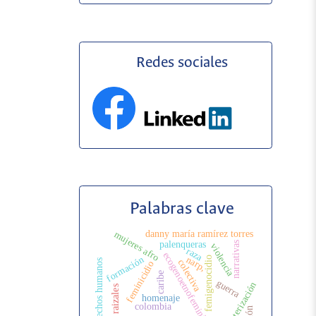
Redes sociales
Palabras clave
danny maría ramírez torres
mujeres afro
palenqueras
narrativas
violencia
raza
ecogenoetnofeminicidio
formación
narp,
femigenocidio
colectiva
derechos humanos
feminicidio
caribe
guerra
fronterización
raizales
homenaje
colombia