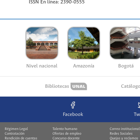
ISSN En línea: 2390-0555
Nivel nacional
Amazonía
Bogotá
Bibliotecas
Catálog
Facebook
Tw
Régimen Legal
Talento humano
Correo institucional
Contratación
Ofertas de empleo
Redes Sociales
Rendición de cuentas
Concurso docente
Quejas y reclamos