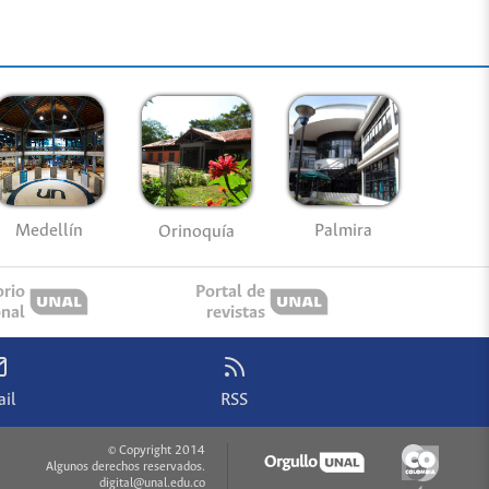
Medellín
Palmira
Orinoquía
orio
Portal de
onal
revistas
il
RSS
© Copyright 2014
Algunos derechos reservados.
digital@unal.edu.co