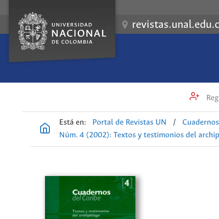
revistas.unal.edu.
Regi
Está en:
Portal de Revistas UN
/
Cuadernos
Núm. 4 (2002): Textos y testimonios del archipie