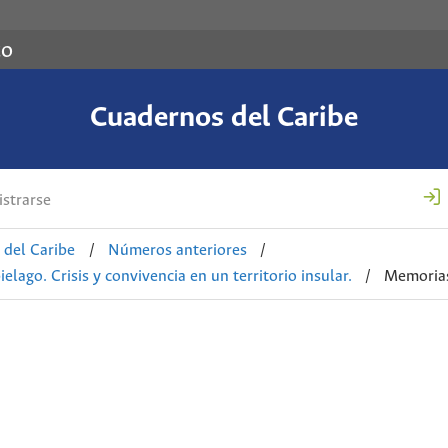
co
Cuadernos del Caribe
strarse
 del Caribe
/
Números anteriores
/
lago. Crisis y convivencia en un territorio insular.
/
Memoria