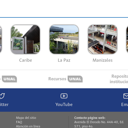
Caribe
La Paz
Manizales
Reposit
o
Recursos
instituci
itter
YouTube
Ema
Mapa del sitio
Contacto página web:
FAQ
Avenida El Dorado No. 44A-40, Ed.
Atención en línea
571, piso 4o.