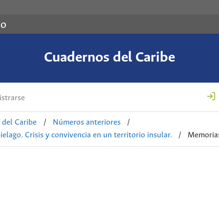
co
Cuadernos del Caribe
strarse
 del Caribe
/
Números anteriores
/
lago. Crisis y convivencia en un territorio insular.
/
Memoria