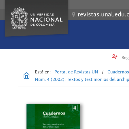
revistas.unal.edu.
Regi
Está en:
Portal de Revistas UN
/
Cuadernos
Núm. 4 (2002): Textos y testimonios del archipie