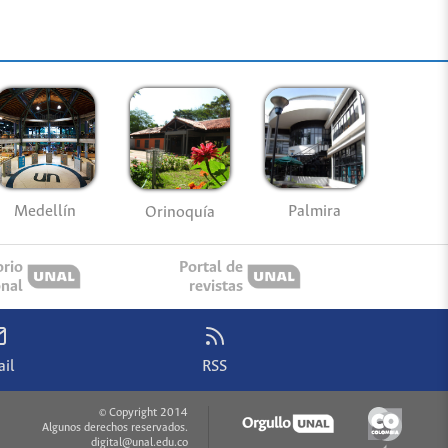
Medellín
Palmira
Orinoquía
orio
Portal de
onal
revistas
il
RSS
© Copyright 2014
Algunos derechos reservados.
digital@unal.edu.co