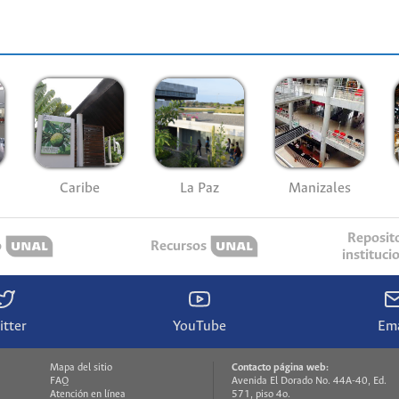
Caribe
La Paz
Manizales
Reposit
o
Recursos
instituci
itter
YouTube
Ema
Mapa del sitio
Contacto página web:
FAQ
Avenida El Dorado No. 44A-40, Ed.
Atención en línea
571, piso 4o.