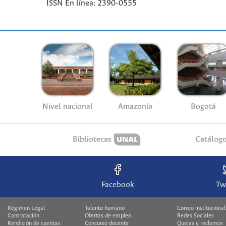
ISSN En línea: 2390-0555
Nivel nacional
Amazonía
Bogotá
Bibliotecas
Catálog
Facebook
Tw
Régimen Legal
Talento humano
Correo institucional
Contratación
Ofertas de empleo
Redes Sociales
Rendición de cuentas
Concurso docente
Quejas y reclamos