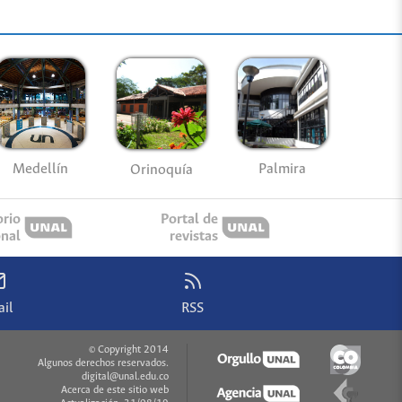
Medellín
Palmira
Orinoquía
orio
Portal de
onal
revistas
il
RSS
© Copyright 2014
Algunos derechos reservados.
digital@unal.edu.co
Acerca de este sitio web