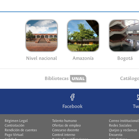
Nivel nacional
Amazonía
Bogotá
Bibliotecas
Catálog
Facebook
Tw
Régimen Legal
Talento humano
Correo institucional
Contratación
Ofertas de empleo
Redes Sociales
Rendición de cuentas
Concurso docente
Quejas y reclamos
Pago Virtual
Control interno
Encuesta