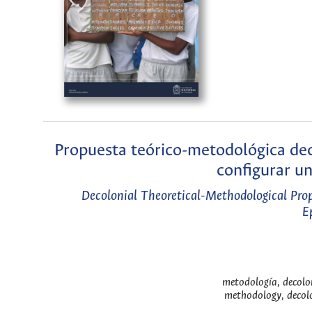
Propuesta teórico-metodológica deco
configurar un
Decolonial Theoretical-Methodological Prop
E
metodología, decolon
methodology, decolon