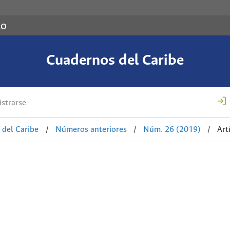
co
Cuadernos del Caribe
strarse
 del Caribe
/
Números anteriores
/
Núm. 26 (2019)
/
Art