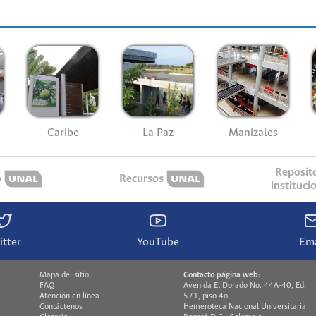
Caribe
La Paz
Manizales
Reposit
o
Recursos
instituci
itter
YouTube
Ema
Mapa del sitio
Contacto página web:
FAQ
Avenida El Dorado No. 44A-40, Ed.
Atención en línea
571, piso 4o.
Contáctenos
Hemeroteca Nacional Universitaria