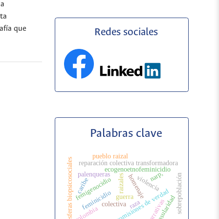
la
ta
afía que
Redes sociales
Palabras clave
pueblo raizal
esferas biopsicosociales
reparación colectiva transformadora
ecogenoetnofeminicidio
narp,
palenqueras
sobrepoblación
raizales
homenaje
violencia
femigenocidio
caribe
comisiones de verdad
feminicidio
guerra
insularidad
narrativas
raza
colectiva
colombia