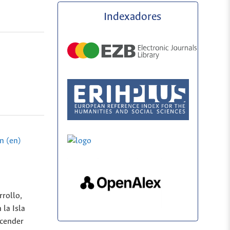
Indexadores
n (en)
rrollo,
 la Isla
scender