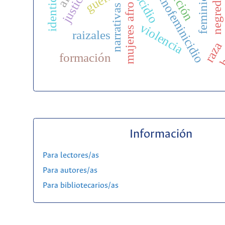
ecogenoetnofeminicidio
negredumbre
feminicidio
coerción
guerra
mujeres afro
narrativas
h
violencia
raizales
raza
formación
Información
Para lectores/as
Para autores/as
Para bibliotecarios/as