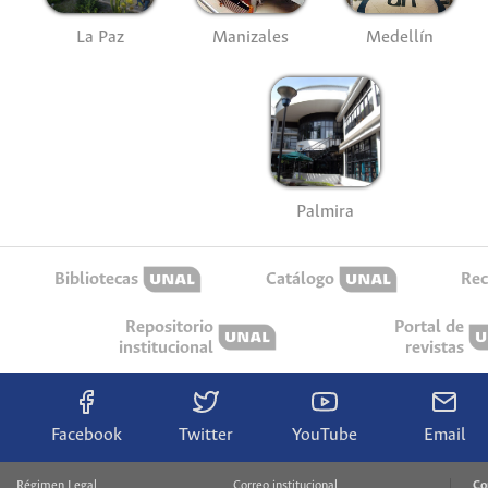
La Paz
Manizales
Medellín
Palmira
Bibliotecas
Catálogo
Rec
Repositorio
Portal de
institucional
revistas
Facebook
Twitter
YouTube
Email
Régimen Legal
Correo institucional
Co