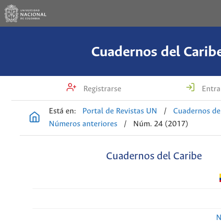
Cuadernos del Carib
Registrarse
Entra
Está en:
Portal de Revistas UN
/
Cuadernos de
Números anteriores
/
Núm. 24 (2017)
Cuadernos del Caribe
N