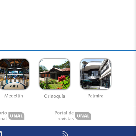
Medellín
Palmira
Orinoquía
orio
Portal de
onal
revistas