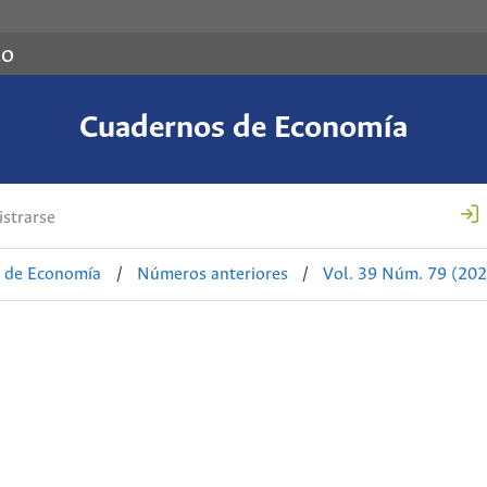
co
Cuadernos de Economía
strarse
 de Economía
/
Números anteriores
/
Vol. 39 Núm. 79 (202