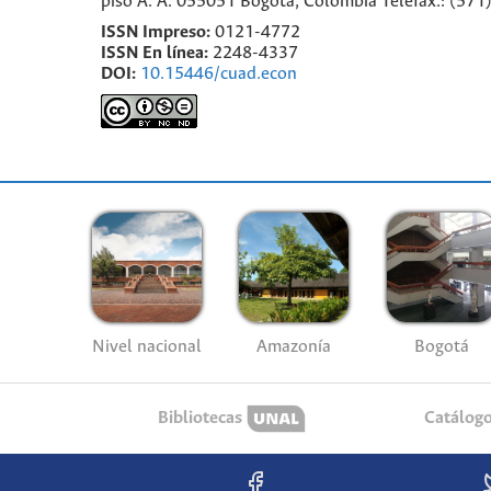
piso A. A. 055051 Bogotá, Colombia Telefax.: (57
ISSN Impreso:
0121-4772
ISSN En línea:
2248-4337
DOI:
10.15446/cuad.econ
Nivel nacional
Amazonía
Bogotá
Bibliotecas
Catálog