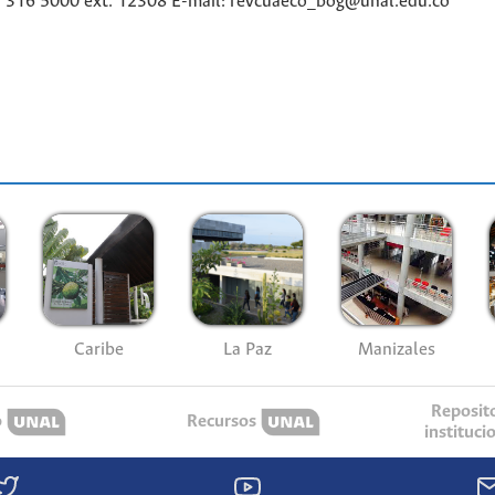
1) 316 5000 ext. 12308 E-mail: revcuaeco_bog@unal.edu.co
Caribe
La Paz
Manizales
Reposit
o
Recursos
instituci