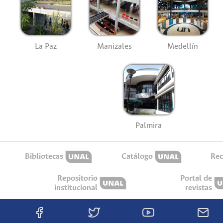
La Paz
Manizales
Medellín
Palmira
Bibliotecas
Catálogo
Rec
Repositorio
Portal de
institucional
revistas