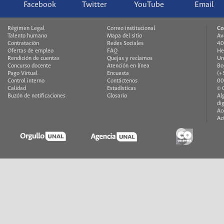
Facebook
Twitter
YouTube
Email
Régimen Legal
Correo institucional
Co
Talento humano
Mapa del sitio
Av
Contratación
Redes Sociales
40
Ofertas de empleo
FAQ
He
Rendición de cuentas
Quejas y reclamos
Un
Concurso docente
Atención en línea
Bo
Pago Virtual
Encuesta
(+
Control interno
Contáctenos
00
Calidad
Estadísticas
© 
Buzón de notificaciones
Glosario
Al
di
Ac
Ac