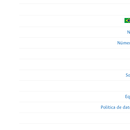
N
Númer
So
Eq
Política de da