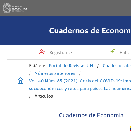
Cuadernos de Econom
Registrarse
Entra
Está en:
Portal de Revistas UN
/
Cuadernos de
/
Números anteriores
/
Vol. 40 Núm. 85 (2021): Crisis del COVID-19: Im
socioeconómicos y retos para países Latinoameric
/
Artículos
Cuadernos de Economía