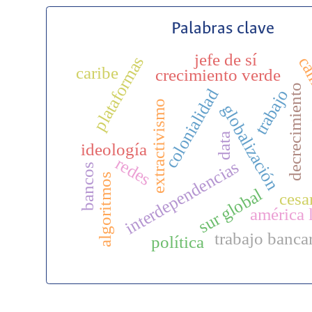
Palabras clave
jefe de sí
plataformas
cam
caribe
crecimiento verde
decrecimiento
colonialidad
trabajo
extractivismo
globalización
data
ideología
redes
interdependencias
bancos
algoritmos
sur global
cesa
américa 
trabajo banca
política