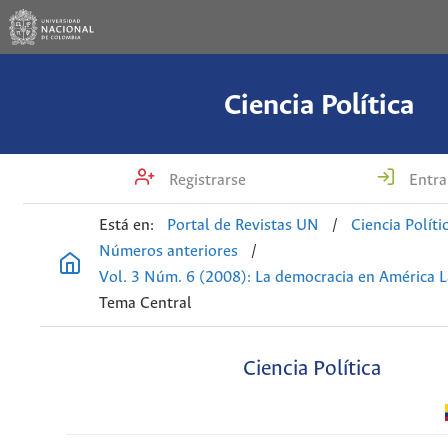
Ciencia Política
Registrarse
Entra
Está en:
Portal de Revistas UN
/
Ciencia Políti
Números anteriores
/
Vol. 3 Núm. 6 (2008): La democracia en América L
Tema Central
Ciencia Política