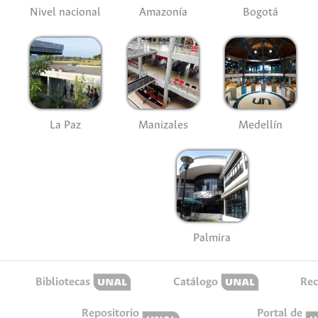
Nivel nacional
Amazonía
Bogotá
La Paz
Manizales
Medellín
Palmira
Bibliotecas
Catálogo
Rec
Repositorio
Portal de