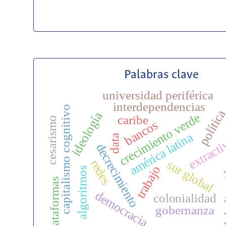
Palabras clave
universidad periférica
interdependencias
capitalismo cognitivo
polític
ideología
crecimiento verde
caribe
cesarismo
bancos
extract
américa latina
data
decrecimiento
redes
sur global
glob
trabajo
algoritmos
plataformas
democracia
colonialidad
gobernanza