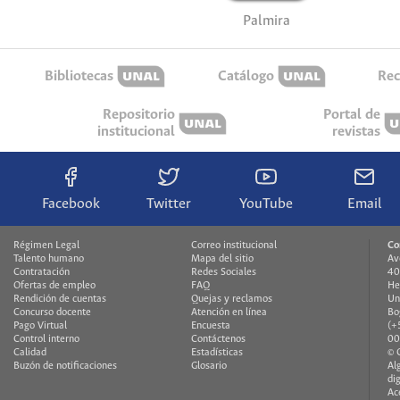
Palmira
Bibliotecas
Catálogo
Rec
Repositorio
Portal de
institucional
revistas
Facebook
Twitter
YouTube
Email
Régimen Legal
Correo institucional
Co
Talento humano
Mapa del sitio
Av
Contratación
Redes Sociales
40
Ofertas de empleo
FAQ
He
Rendición de cuentas
Quejas y reclamos
Un
Concurso docente
Atención en línea
Bo
Pago Virtual
Encuesta
(+
Control interno
Contáctenos
00
Calidad
Estadísticas
© 
Buzón de notificaciones
Glosario
Al
di
Ac