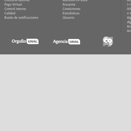
Concurso docente
Atención en línea
Bo
Pago Virtual
Encuesta
(+
Control interno
Contáctenos
00
Calidad
Estadísticas
© 
Buzón de notificaciones
Glosario
Al
di
Ac
Ac