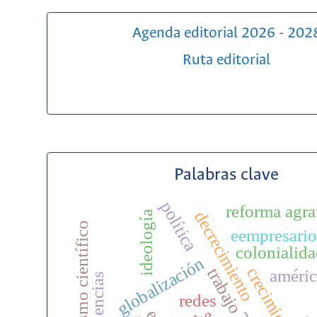
Agenda editorial 2026 - 202
Ruta editorial
Palabras clave
política
reforma agra
decrecimiento
ideología
negacionismo científico
eempresario
colonialid
globalización
trabajo
améric
redes