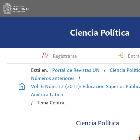
Ciencia Política
Registrarse
Entra
Está en:
Portal de Revistas UN
/
Ciencia Políti
Números anteriores
/
Vol. 6 Núm. 12 (2011): Educación Superior Públic
América Latina
/
Tema Central
Ciencia Política