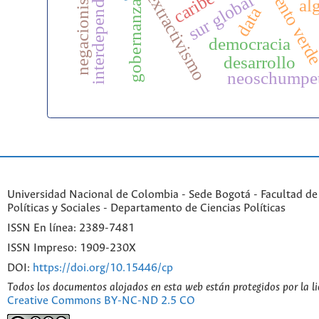
crecimiento ver
interdependencias
caribe
extractivismo
sur global
al
gobernanza
data
democracia
desarrollo
neoschumpet
Universidad Nacional de Colombia - Sede Bogotá - Facultad de
Políticas y Sociales - Departamento de Ciencias Políticas
ISSN En línea: 2389-7481
ISSN Impreso: 1909-230X
DOI:
https://doi.org/10.15446/cp
Todos los documentos alojados en esta web están protegidos por la l
Creative Commons BY-NC-ND 2.5 CO