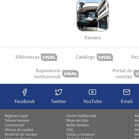
Palmira
Bibliotecas
Catálogo
Rec
Repositorio
Portal de
institucional
revistas
Facebook
Twitter
YouTube
Email
Régimen Legal
Correo institucional
Co
Talento humano
Mapa del sitio
Av
Contratación
Redes Sociales
40
Ofertas de empleo
FAQ
He
Rendición de cuentas
Quejas y reclamos
Un