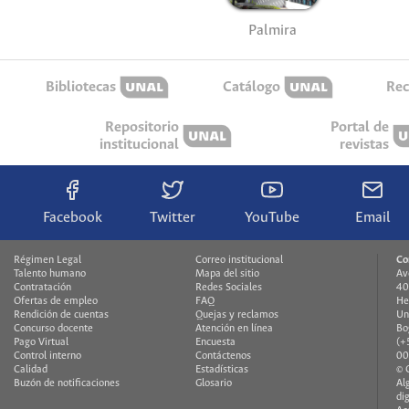
Palmira
Bibliotecas
Catálogo
Rec
Repositorio
Portal de
institucional
revistas
Facebook
Twitter
YouTube
Email
Régimen Legal
Correo institucional
Co
Talento humano
Mapa del sitio
Av
Contratación
Redes Sociales
40
Ofertas de empleo
FAQ
He
Rendición de cuentas
Quejas y reclamos
Un
Concurso docente
Atención en línea
Bo
Pago Virtual
Encuesta
(+
Control interno
Contáctenos
00
Calidad
Estadísticas
© 
Buzón de notificaciones
Glosario
Al
di