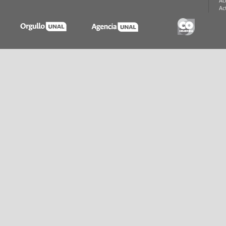
Ac
Ac