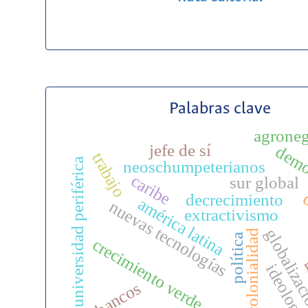
Palabras clave
agrone
jefe de sí
demo
trabajo
universidad periférica
neoschumpeterianos
caribe
sur global
decrecimiento
américa latina
nuevas tecnologías
extractivismo
globaliza
colonialidad
política
crecimiento verde
r
ideologí
bancos