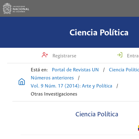
Ciencia Política
Registrarse
Entra
Está en:
Portal de Revistas UN
/
Ciencia Políti
Números anteriores
/
Vol. 9 Núm. 17 (2014): Arte y Política
/
Otras Investigaciones
Ciencia Política