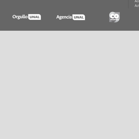
Ac
Ac