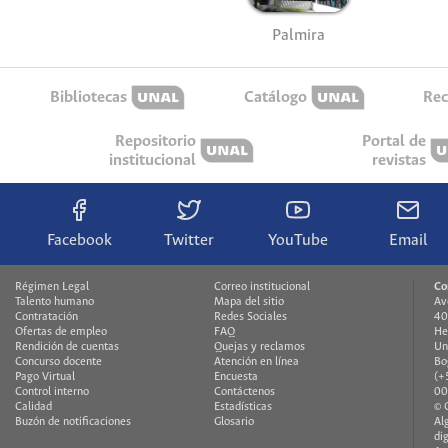
Palmira
Bibliotecas
Catálogo
Rec
Repositorio
Portal de
institucional
revistas
Facebook
Twitter
YouTube
Email
Régimen Legal
Correo institucional
Co
Talento humano
Mapa del sitio
Av
Contratación
Redes Sociales
40
Ofertas de empleo
FAQ
He
Rendición de cuentas
Quejas y reclamos
Un
Concurso docente
Atención en línea
Bo
Pago Virtual
Encuesta
(+
Control interno
Contáctenos
00
Calidad
Estadísticas
© 
Buzón de notificaciones
Glosario
Al
di