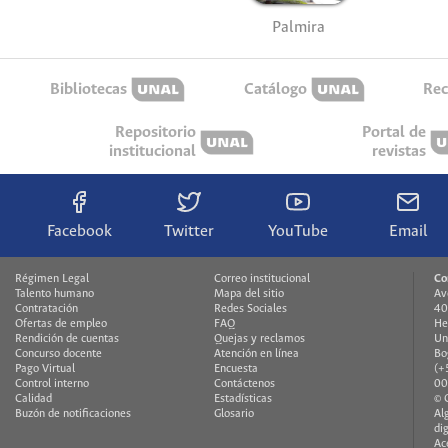
Palmira
Bibliotecas
Catálogo
Rec
Repositorio
Portal de
institucional
revistas
Facebook
Twitter
YouTube
Email
Régimen Legal
Correo institucional
Co
Talento humano
Mapa del sitio
Av
Contratación
Redes Sociales
40
Ofertas de empleo
FAQ
He
Rendición de cuentas
Quejas y reclamos
Un
Concurso docente
Atención en línea
Bo
Pago Virtual
Encuesta
(+
Control interno
Contáctenos
00
Calidad
Estadísticas
© 
Buzón de notificaciones
Glosario
Al
di
Ac