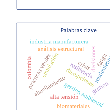
Palabras clave
industria manufacturera
análisis estructural
decisiones
simulación
prácticas verdes
fatiga
rendimien
colombia
crisis
resiliencia
disrupciones
ahuellamiento
gestión
gestión ambiental
alta tensión
biomateriales