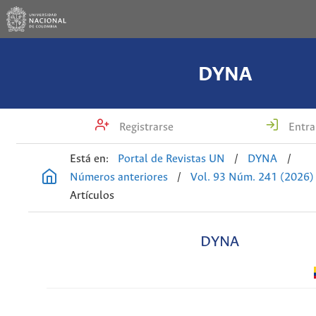
DYNA
Registrarse
Entra
Está en:
Portal de Revistas UN
/
DYNA
/
Números anteriores
/
Vol. 93 Núm. 241 (2026)
Artículos
DYNA