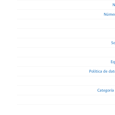
N
Númer
So
Eq
Política de da
Categoría