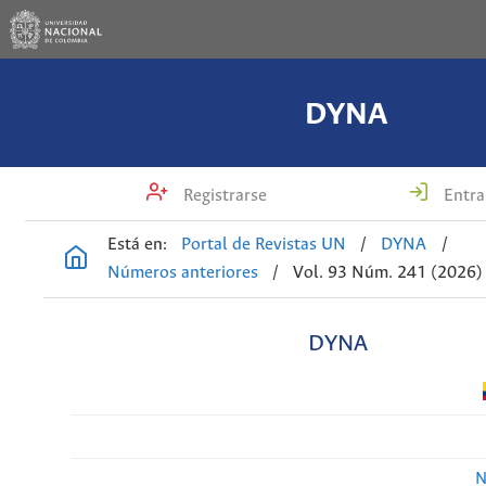
DYNA
Registrarse
Entra
Está en:
Portal de Revistas UN
/
DYNA
/
Números anteriores
/
Vol. 93 Núm. 241 (2026)
DYNA
N