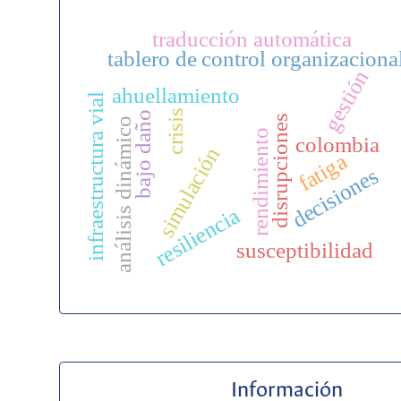
traducción automática
tablero de control organizaciona
gestión
dis
ahuellamiento
infraestructura vial
crisis
bajo daño
disrupciones
análisis dinámico
rendimiento
colombia
simulación
fatiga
decisiones
resiliencia
susceptibilidad
Información