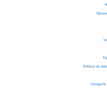
N
Númer
So
Eq
Política de da
Categoría