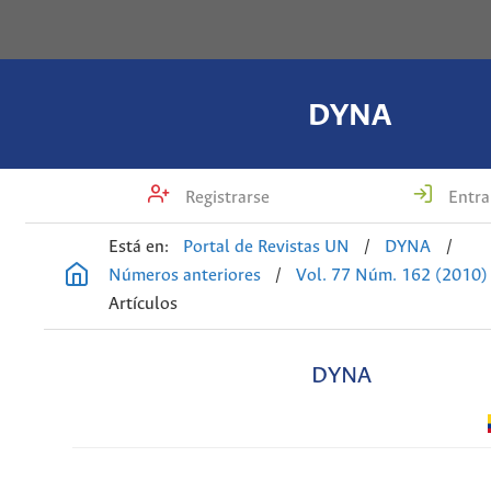
DYNA
Registrarse
Entra
Está en:
Portal de Revistas UN
/
DYNA
/
Números anteriores
/
Vol. 77 Núm. 162 (2010)
Artículos
DYNA