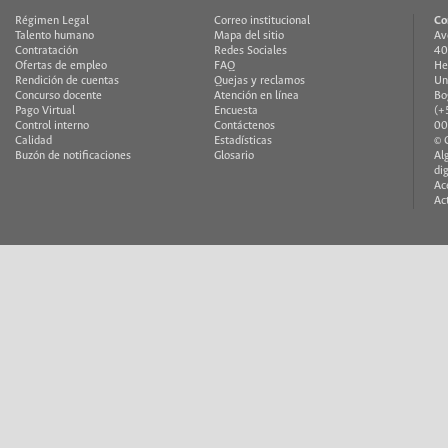
Régimen Legal
Correo institucional
Co
Talento humano
Mapa del sitio
Av
Contratación
Redes Sociales
40
Ofertas de empleo
FAQ
He
Rendición de cuentas
Quejas y reclamos
Un
Concurso docente
Atención en línea
Bo
Pago Virtual
Encuesta
(+
Control interno
Contáctenos
00
Calidad
Estadísticas
© 
Buzón de notificaciones
Glosario
Al
di
Ac
Ac