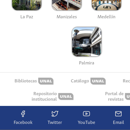
La Paz
Manizales
Medellín
Palmira
Bibliotecas
Catálogo
Rec
Repositorio
Portal de
institucional
revistas
Facebook
Twitter
YouTube
Email