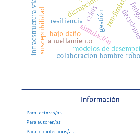
rendimiento
disrupciones
infraestructura vial
fati
crisis
susceptibilidad
decision
gestión
resiliencia
simulación
bajo daño
ahuellamiento
modelos de desempe
colaboración hombre-robo
Información
Para lectores/as
Para autores/as
Para bibliotecarios/as