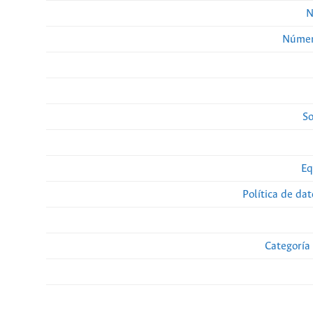
N
Númer
So
Eq
Política de da
Categoría