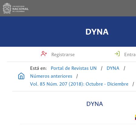
DYNA
Registrarse
Entra
Está en:
Portal de Revistas UN
/
DYNA
/
Números anteriores
/
Vol. 85 Núm. 207 (2018): Octubre - Diciembre
/
DYNA