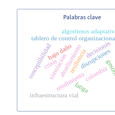
Palabras clave
algoritmos adaptati
tablero de control organizaciona
decisiones
bajo daño
susceptibilidad
ahuellamiento
disrupciones
resiliencia
simulación
crisis
gest
colombia
rendimiento
fatiga
infraestructura vial