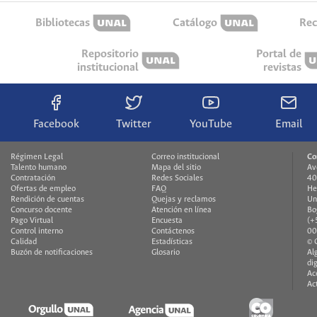
Bibliotecas
Catálogo
Rec
Repositorio
Portal de
institucional
revistas
Facebook
Twitter
YouTube
Email
Régimen Legal
Correo institucional
Co
Talento humano
Mapa del sitio
Av
Contratación
Redes Sociales
40
Ofertas de empleo
FAQ
He
Rendición de cuentas
Quejas y reclamos
Un
Concurso docente
Atención en línea
Bo
Pago Virtual
Encuesta
(+
Control interno
Contáctenos
00
Calidad
Estadísticas
© 
Buzón de notificaciones
Glosario
Al
di
Ac
Ac