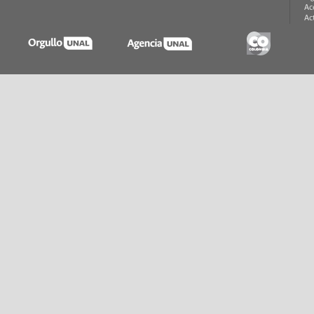
Ac
Ac