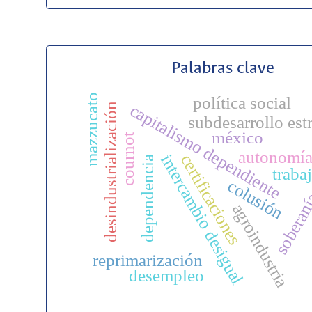
Palabras clave
mazzucato
política social
capitalismo dependiente
desindustrialización
subdesarrollo est
méxico
cournot
autonomí
certificaciones
intercambio desigual
dependencia
traba
colusión
soberan
agroindustria
reprimarización
desempleo