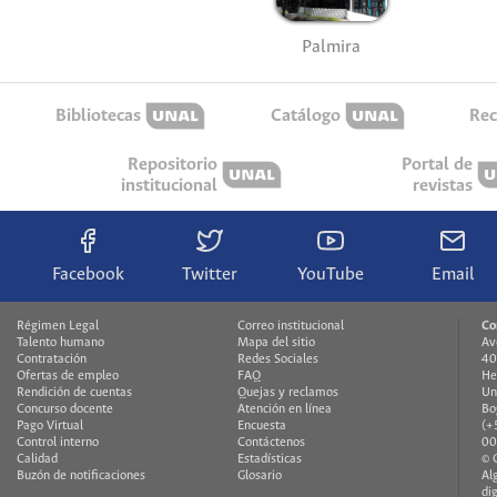
Palmira
Bibliotecas
Catálogo
Rec
Repositorio
Portal de
institucional
revistas
Facebook
Twitter
YouTube
Email
Régimen Legal
Correo institucional
Co
Talento humano
Mapa del sitio
Av
Contratación
Redes Sociales
40
Ofertas de empleo
FAQ
He
Rendición de cuentas
Quejas y reclamos
Un
Concurso docente
Atención en línea
Bo
Pago Virtual
Encuesta
(+
Control interno
Contáctenos
00
Calidad
Estadísticas
© 
Buzón de notificaciones
Glosario
Al
di