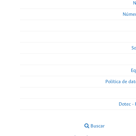
N
Númer
So
Eq
Política de da
Dotec - 
Buscar