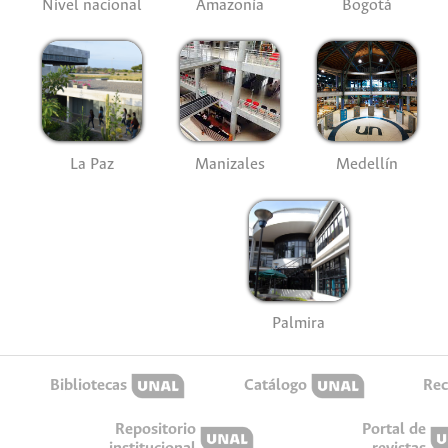
Nivel nacional
Amazonía
Bogotá
La Paz
Manizales
Medellín
Palmira
Bibliotecas
Catálogo
Rec
Repositorio
Portal de