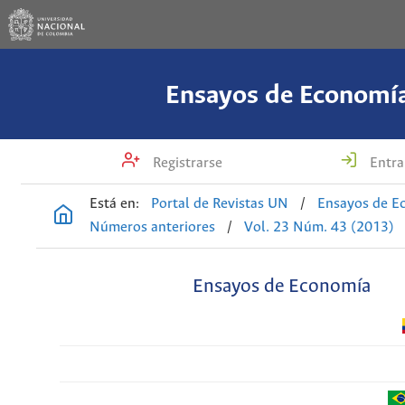
Ensayos de Economí
Registrarse
Entra
Está en:
Portal de Revistas UN
/
Ensayos de E
Números anteriores
/
Vol. 23 Núm. 43 (2013)
Ensayos de Economía