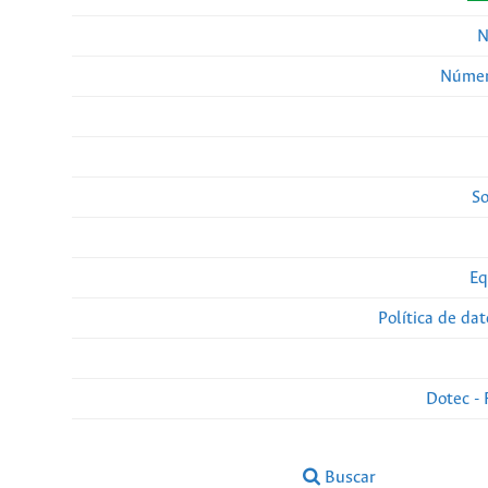
N
Númer
So
Eq
Política de da
Dotec - 
Buscar