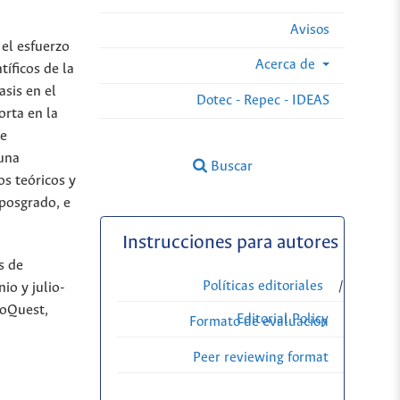
Avisos
el esfuerzo
Acerca de
tíficos de la
asis en el
Dotec - Repec - IDEAS
orta en la
 e
 una
Buscar
os teóricos y
 posgrado, e
Instrucciones para autores
s de
Políticas editoriales
/
io y julio-
roQuest,
Editorial Policy
Formato de evaluación
Peer reviewing format