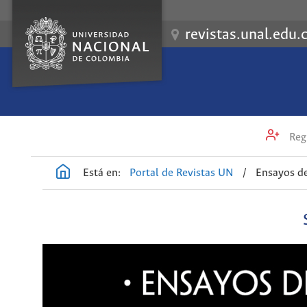
revistas.unal.edu.
Regi
Está en:
Portal de Revistas UN
/
Ensayos d