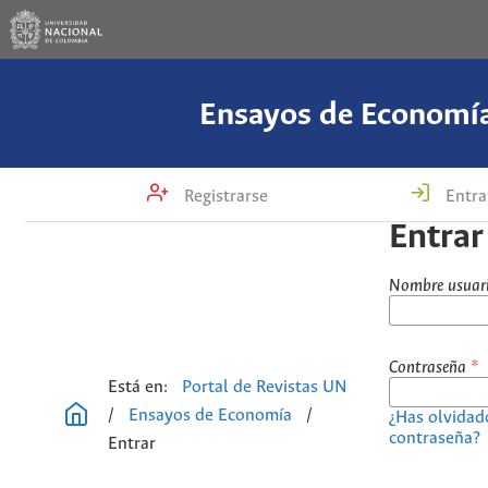
Ensayos de Economí
Registrarse
Entra
Entrar
Nombre usuar
Contraseña
*
Está en:
Portal de Revistas UN
/
Ensayos de Economía
/
¿Has olvidad
contraseña?
Entrar