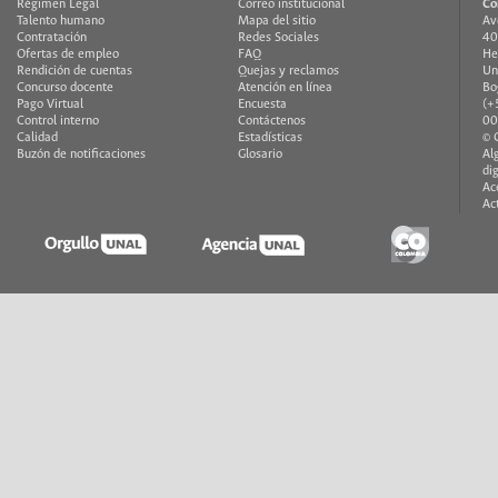
Régimen Legal
Correo institucional
Co
Talento humano
Mapa del sitio
Av
Contratación
Redes Sociales
40
Ofertas de empleo
FAQ
He
Rendición de cuentas
Quejas y reclamos
Un
Concurso docente
Atención en línea
Bo
Pago Virtual
Encuesta
(+
Control interno
Contáctenos
00
Calidad
Estadísticas
© 
Buzón de notificaciones
Glosario
Al
di
Ac
Ac