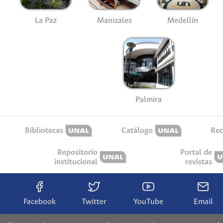
La Paz
Manizales
Medellín
Palmira
Bibliotecas
Catálogo
Rec
Repositorio
Portal de
institucional
revistas
Facebook
Twitter
YouTube
Email