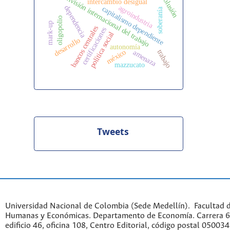
división internacional del trabajo
colusión
intercambio desigual
agroindustria
dependencia
capitalismo dependiente
soberanía
oligopolio
mark-up
bancos centrales
certificaciones
política social
desarrollo
autonomía
trabajo
méxico
amenaza
mazzucato
Tweets
Universidad Nacional de Colombia (Sede Medellín). Facultad d
Humanas y Económicas. Departamento de Economía. Carrera 6
edificio 46, oficina 108, Centro Editorial, código postal 050034