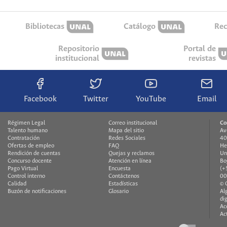
Bibliotecas
Catálogo
Rec
Repositorio
Portal de
institucional
revistas
Facebook
Twitter
YouTube
Email
Régimen Legal
Correo institucional
Co
Talento humano
Mapa del sitio
Av
Contratación
Redes Sociales
40
Ofertas de empleo
FAQ
He
Rendición de cuentas
Quejas y reclamos
Un
Concurso docente
Atención en línea
Bo
Pago Virtual
Encuesta
(+
Control interno
Contáctenos
00
Calidad
Estadísticas
© 
Buzón de notificaciones
Glosario
Al
di
Ac
Ac