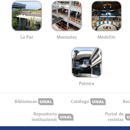
La Paz
Manizales
Medellín
Palmira
Bibliotecas
Catálogo
Rec
Repositorio
Portal de
institucional
revistas