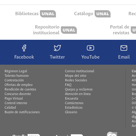
Bibliotecas
Catálogo
Rec
Repositorio
Portal de
institucional
revistas
Facebook
Twitter
YouTube
Email
Régimen Legal
Correo institucional
Co
Talento humano
Mapa del sitio
Av
Contratación
Redes Sociales
40
Ofertas de empleo
FAQ
He
Rendición de cuentas
Quejas y reclamos
Un
Concurso docente
Atención en línea
Bo
Pago Virtual
Encuesta
(+
Control interno
Contáctenos
00
Calidad
Estadísticas
© 
Buzón de notificaciones
Glosario
Al
di
Ac
Ac