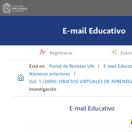
E-mail Educativo
Registrarse
Entra
Está en:
Portal de Revistas UN
/
E-mail Educat
Números anteriores
/
Vol. 1 (2009): OBJETOS VIRTUALES DE APRENDI
Investigación
E-mail Educativo