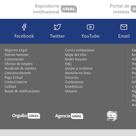
Repositorio
Portal de
institucional
revistas
Facebook
Twitter
YouTube
Email
Régimen Legal
Correo institucional
Co
Talento humano
Mapa del sitio
Av
Contratación
Redes Sociales
40
Ofertas de empleo
FAQ
He
Rendición de cuentas
Quejas y reclamos
Un
Concurso docente
Atención en línea
Bo
Pago Virtual
Encuesta
(+
Control interno
Contáctenos
00
Calidad
Estadísticas
© 
Buzón de notificaciones
Glosario
Al
di
Ac
Ac