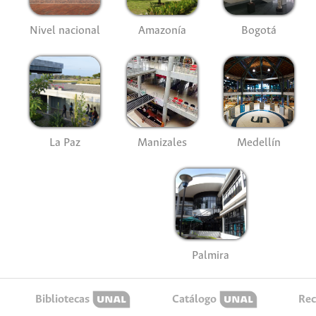
Nivel nacional
Amazonía
Bogotá
La Paz
Manizales
Medellín
Palmira
Bibliotecas
Catálogo
Rec