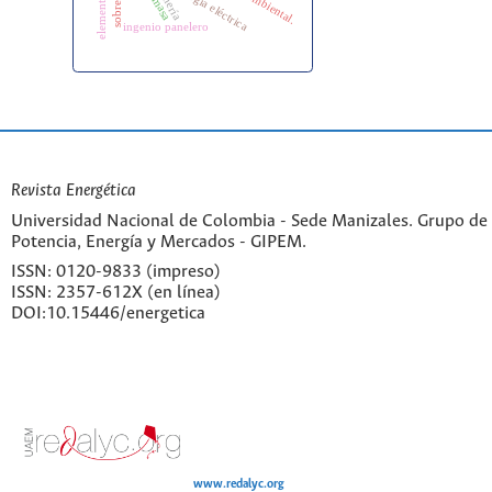
sobrecarga
biomasa
minería
ingenio panelero
Revista Energética
Universidad Nacional de Colombia - Sede Manizales. Grupo de 
Potencia, Energía y Mercados - GIPEM.
ISSN: 0120-9833 (impreso)
ISSN: 2357-612X (en línea)
DOI:10.15446/energetica
www.redalyc.org