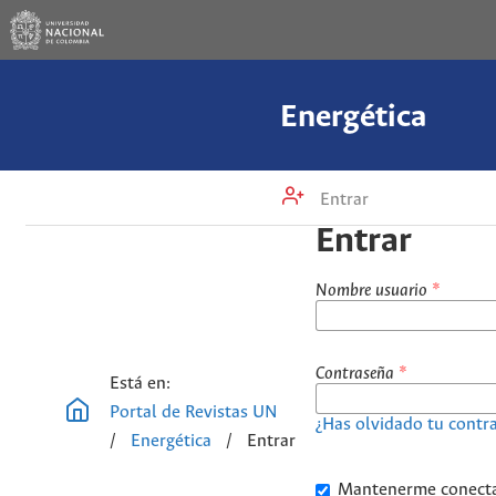
Energética
Entrar
Entrar
Nombre usuario
*
Contraseña
*
Está en:
Portal de Revistas UN
¿Has olvidado tu contr
/
Energética
/
Entrar
Mantenerme conect