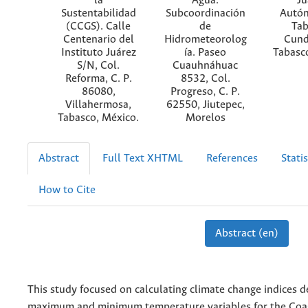
la
Agua.
Ju
Sustentabilidad
Subcoordinación
Autó
(CCGS). Calle
de
Tab
Centenario del
Hidrometeorolog
Cund
Instituto Juárez
ía. Paseo
Tabasc
S/N, Col.
Cuauhnáhuac
Reforma, C. P.
8532, Col.
86080,
Progreso, C. P.
Villahermosa,
62550, Jiutepec,
Tabasco, México.
Morelos
Abstract
Full Text XHTML
References
Statis
How to Cite
Abstract (en)
This study focused on calculating climate change indices d
maximum and minimum temperature variables for the Coas