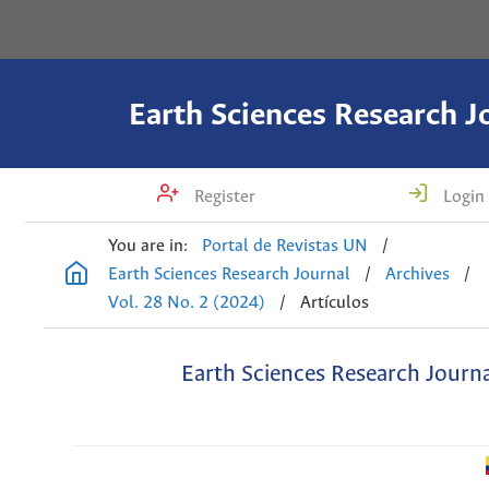
Earth Sciences Research J
Register
Login
You are in:
Portal de Revistas UN
/
Earth Sciences Research Journal
/
Archives
/
Vol. 28 No. 2 (2024)
/
Artículos
Earth Sciences Research Journ