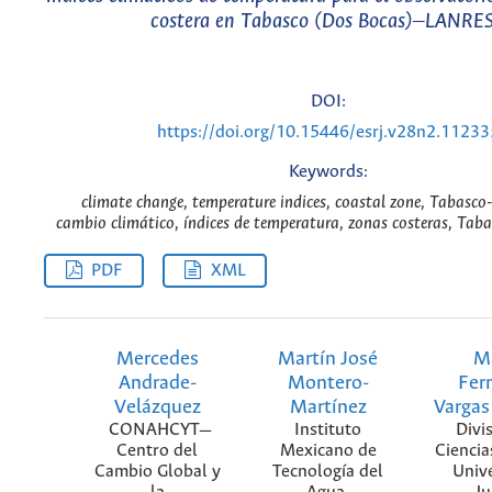
costera en Tabasco (Dos Bocas)‒LANRE
DOI:
https://doi.org/10.15446/esrj.v28n2.11233
Keywords:
climate change, temperature indices, coastal zone, Tabasco
cambio climático, índices de temperatura, zonas costeras, Tab
PDF
XML
Mercedes
Martín José
M
Andrade-
Montero-
Fer
Velázquez
Martínez
Varga
CONAHCYT ̶
Instituto
Divi
Centro del
Mexicano de
Ciencia
Cambio Global y
Tecnología del
Univ