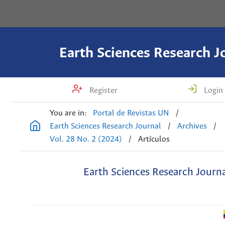
Earth Sciences Research J
Register
Login
You are in:
Portal de Revistas UN
/
Earth Sciences Research Journal
/
Archives
/
Vol. 28 No. 2 (2024)
/
Artículos
Earth Sciences Research Journ