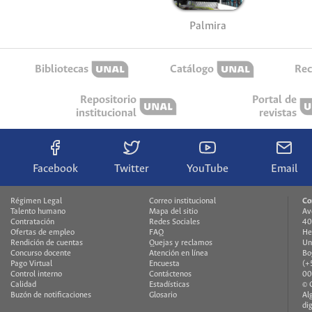
Palmira
Bibliotecas
Catálogo
Rec
Repositorio
Portal de
institucional
revistas
Facebook
Twitter
YouTube
Email
Régimen Legal
Correo institucional
Co
Talento humano
Mapa del sitio
Av
Contratación
Redes Sociales
40
Ofertas de empleo
FAQ
He
Rendición de cuentas
Quejas y reclamos
Un
Concurso docente
Atención en línea
Bo
Pago Virtual
Encuesta
(+
Control interno
Contáctenos
00
Calidad
Estadísticas
© 
Buzón de notificaciones
Glosario
Al
di