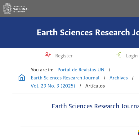
Earth Sciences Research J
Register
Login
You are in:
Portal de Revistas UN
/
Earth Sciences Research Journal
/
Archives
/
Vol. 29 No. 3 (2025)
/
Artículos
Earth Sciences Research Journ