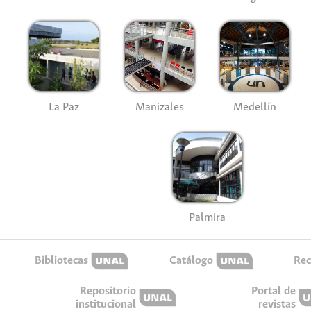
La Paz
Manizales
Medellín
Palmira
Bibliotecas
Catálogo
Rec
Repositorio
Portal de
institucional
revistas