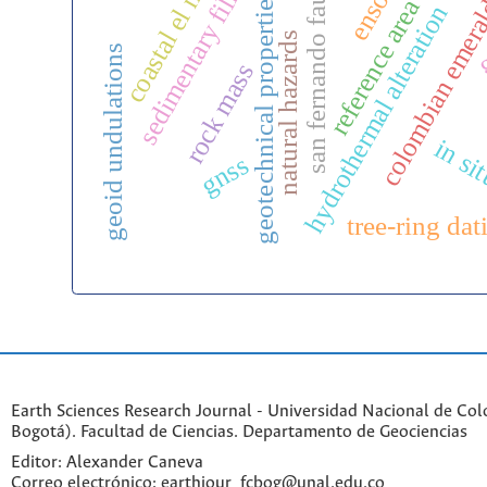
sedimentary filling
coastal el niño
san fernando fault
colombian emer
enso
geotechnical properties
reference area
hydrothermal alteration
natural hazards
g
geoid undulations
rock mass
in sit
gnss
tree-ring dat
Earth Sciences Research Journal - Universidad Nacional de Co
Bogotá). Facultad de Ciencias. Departamento de Geociencias
Editor: Alexander Caneva
Correo electrónico: earthjour_fcbog@unal.edu.co