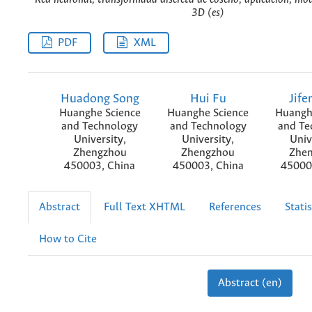
3D (es)
PDF
XML
Huadong Song
Hui Fu
Jife
Huanghe Science
Huanghe Science
Huangh
and Technology
and Technology
and Te
University,
University,
Univ
Zhengzhou
Zhengzhou
Zhe
450003, China
450003, China
45000
Abstract
Full Text XHTML
References
Statis
How to Cite
Abstract (en)