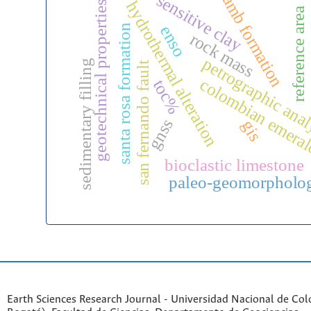
sensitive clay
amb formation
hydrothermal alteration
geotechnical properties
reference area
santa rosa formation
enso
rock mass
petrographic ana
sedimentary filling
san fernando fault
colombian emera
toc%
gnss
gis
bioclastic limestone
paleo-geomorpholo
Earth Sciences Research Journal - Universidad Nacional de Co