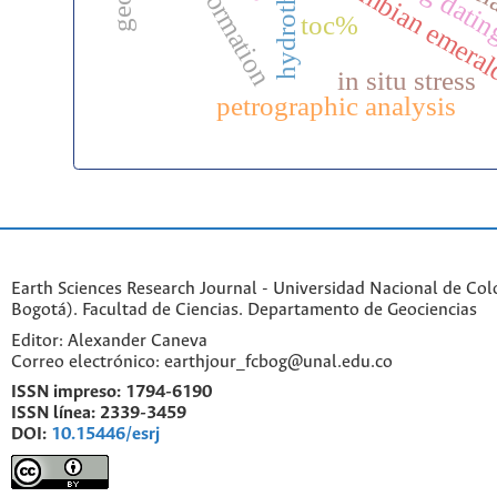
amb formation
colombian emera
toc%
in situ stress
petrographic analysis
Earth Sciences Research Journal - Universidad Nacional de Co
Bogotá). Facultad de Ciencias. Departamento de Geociencias
Editor: Alexander Caneva
Correo electrónico: earthjour_fcbog@unal.edu.co
ISSN impreso:
1794-6190
ISSN línea:
2339-3459
DOI:
10.15446/esrj