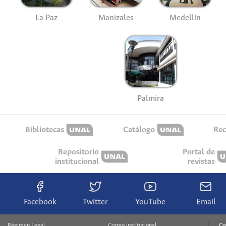
La Paz
Manizales
Medellín
Palmira
Bibliotecas
Catálogo
Rec
Repositorio
Portal de
institucional
revistas
Facebook
Twitter
YouTube
Email
Régimen Legal
Correo institucional
Co