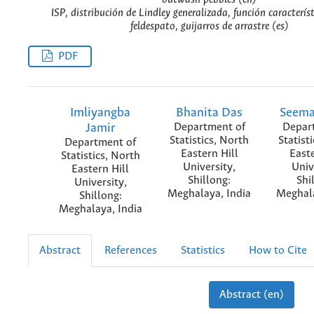
ISP, distribución de Lindley generalizada, función característ
feldespato, guijarros de arrastre (es)
PDF
Imliyangba
Bhanita Das
Seema
Jamir
Department of
Depar
Statistics, North
Statist
Department of
Eastern Hill
Easte
Statistics, North
University,
Univ
Eastern Hill
Shillong:
Shi
University,
Meghalaya, India
Meghala
Shillong:
Meghalaya, India
Abstract
References
Statistics
How to Cite
Abstract (en)